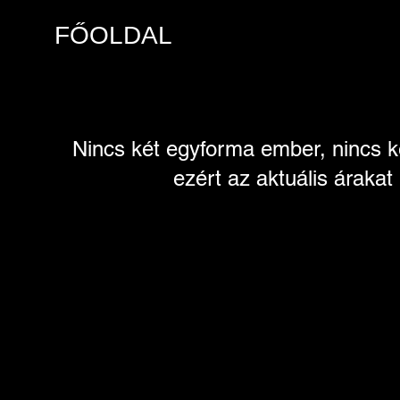
FŐOLDAL
Nincs két eg
yforma ember, nincs ké
ezért az aktuális áraka
Keress bátran telefonon, 
A közvetlen kontaktus nagyon
Minél előbb lépjünk túl a hivatalos 