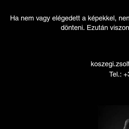
Ha nem vagy elégedett a képekkel, nem k
dönteni. Ezután viszon
koszegi.zso
Tel.: 